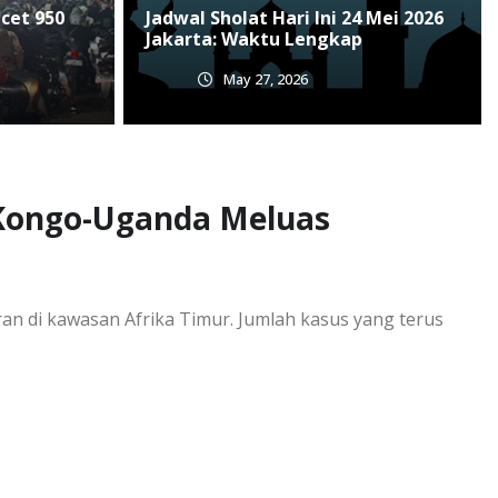
Jakarta: Waktu Lengkap
cet 950
Jadwal Sholat Hari Ini 24 Mei 2026
Jakarta: Waktu Lengkap
May 27, 2026
May 27, 2026
 Kongo-Uganda Meluas
n di kawasan Afrika Timur. Jumlah kasus yang terus