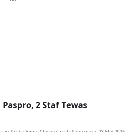
 Paspro, 2 Staf Tewas
uruan-Probolinggo (Paspro) pada Sabtu sore, 23 Mei 2026.