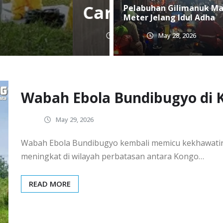
ng Idul Adha
Pelabuhan Gilimanuk Ma
Meter Jelang Idul Adha
May 28, 2026
Wabah Ebola Bundibugyo di
May 29, 2026
Wabah Ebola Bundibugyo kembali memicu kekhawatira
meningkat di wilayah perbatasan antara Kongo…
READ MORE