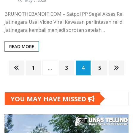
May 7, 2026
BRUNOTHEBANDIT.COM – Satpol PP Segel Akses Rel
Jatinegara Usai Video Viral Kawasan perlintasan rel di
Jatinegara kembali menjadi sorotan setelah…
READ MORE
Posts
1
…
3
4
5
pagination
YOU MAY HAVE MISSED