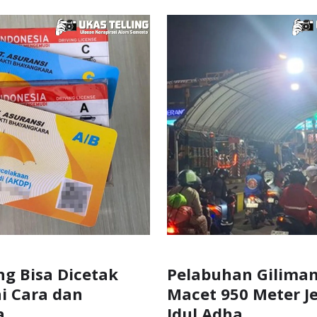
ng Bisa Dicetak
Pelabuhan Gilima
ni Cara dan
Macet 950 Meter J
a
Idul Adha