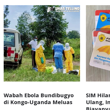
Wabah Ebola Bundibugyo
SIM Hila
di Kongo-Uganda Meluas
Ulang, I
Biayany