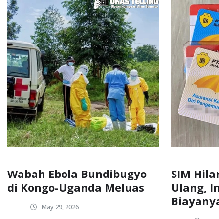
Wabah Ebola Bundibugyo
SIM Hila
di Kongo-Uganda Meluas
Ulang, I
Biayany
May 29, 2026